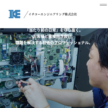
サービス
エンジニア職
社会インフラが止まることなく
イチコーエンジニアリング株式会社
稼働し続けるように、
現場の最前線で
「当たり前の日常」を守り抜く。
お客様と直接向き合い、
課題を解決する技術のプロフェッショナル。