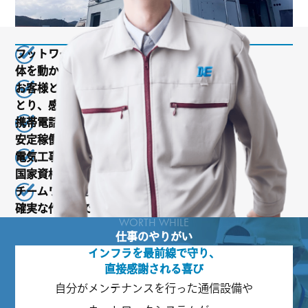
こんな方を歓迎しています
フットワークが軽く、現場の最前線で
体を動かして働くことが好きな方
お客様と直接コミュニケーションを
とり、感謝されることに喜びを感じる方
携帯電話や鉄道など、社会インフラの
安定稼働を自分の手で守りたい方
電気工事士や各種無線技士などの
国家資格を取得し、手に職をつけたい方
チームワークを大切にし、安全第一で
確実な作業ができる方
WORTH WHILE
仕事のやりがい
インフラを最前線で守り、
直接感謝される喜び
自分がメンテナンスを行った通信設備や